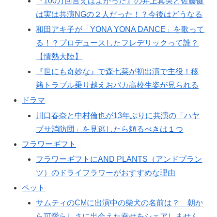
『100万回言えばよかった』の井上真央と佐藤健
は実は共演NGの２人だった！？今後はどうなる
和田アキ子が「YONA YONA DANCE」を歌って
る！？プロデュースしたフレデリックって誰？
【情熱大陸】
『世にも奇妙な』で森七菜が初出演で主役！移
籍トラブル乗り越えおバカ高校生姿が見られる
ドラマ
川口春奈と中村倫也が13年ぶりに共演の「ハヤ
ブサ消防団」を見逃したら頼るべきは１つ
フラワーギフト
フラワーギフトにAND PLANTS（アンドプラン
ツ）のドライフラワーがおすすめな理由
ペット
サムティのCMに出演中の柴犬の名前は？ 朝か
ら可愛らしさに出会えた幸せをシェアしません