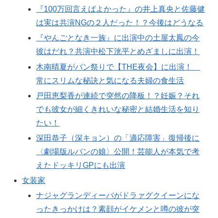
『100万回言えばよかった』の井上真央と佐藤健
は実は共演NGの２人だった！？今後はどうなる
『やんごとなき一族』に出演中の土屋太鳳の今
彼はだれ？共演中松下洸平とめざましに出演！
木南晴夏がパン祭りで【THE夜会】に出演！
常にスリムな秘訣と気になる夫婦の食生活
戸田恵梨香が連続で突然の降板！？妊娠？それ
でも彼女が細くきれいな秘密と結婚生活を知り
たい！
深田恭子（深キョン）の「適応障害」復帰後に
〈劇場版ルパンの娘〉公開！芸能人が本気で考
えたドッキリGPにも出演
女装家
ナジャグランディーバがドラァグクイーンにな
ったきっかけは？素顔がイケメンと噂の彼が突