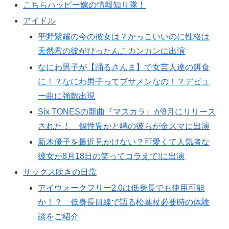
こちらハッピー嫁の情報知り隊！
アイドル
平野紫耀の今の彼女は？かっこいいのに性格は
天然君の彼がぴったんこカンカンに出演
なにわ男子が【踊るさんま】で女芸人達の餌食
に！？なにわ男子ってブサメンなの！？デビュ
ー曲に強敵出現
Six TONESの新曲『マスカラ』が8月にリリース
された！ 個性豊かと噂の彼らが金スマに出演
新木優子を最近見かけない？可愛くて人気者な
彼女が8月18日の笑ってコラえて!に出演
サックス吹きの日常
アイウォークフリー2.0は低身長でも使用可能
か！？ 低身長目線で語る松葉杖必要時の体験
談をご紹介