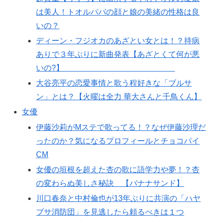
は美人！トオルパパの顔と娘の美緒の性格は良
いの？
ディーン・フジオカのあざとい女とは！？持病
ありで３年ぶりに新曲発表【あざとくて何が悪
いの?】
大谷亮平の恋愛事情と歌う程好きな「ブルサ
ン」とは？【火曜は全力 華大さんと千鳥くん】
女優
伊藤沙莉がMステで歌ってる！？なぜ伊藤沙理だ
ったのか？気になるプロフィールとチョコパイ
CM
女優の垣根を超えた杏の歌に語学力や夢！？杏
の変わらぬ美しさ秘訣 【バナナサンド】
川口春奈と中村倫也が13年ぶりに共演の「ハヤ
ブサ消防団」を見逃したら頼るべきは１つ