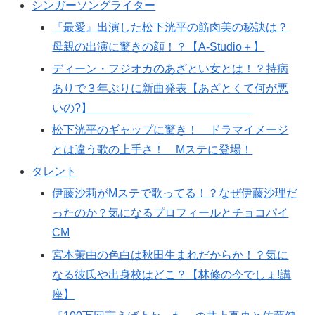
シンガーソングライター
『最愛』出演した松下洸平の筋肉美の秘訣は？
母親の出演に驚きの顔！？【A-Studio＋】
ディーン・フジオカのあざとい女とは！？持病
ありで３年ぶりに新曲発表【あざとくて何が悪
いの?】
松下洸平のギャップに驚き！ ドラマイメージ
とは違う歌の上手さ！ Mステに登場！
タレント
伊藤沙莉がMステで歌ってる！？なぜ伊藤沙理だ
ったのか？気になるプロフィールとチョコパイ
CM
宮本茉由の色白は秋田生まれだからか！？気に
なる彼氏や出身校はどこ？【林修の今でしょ!講
座】