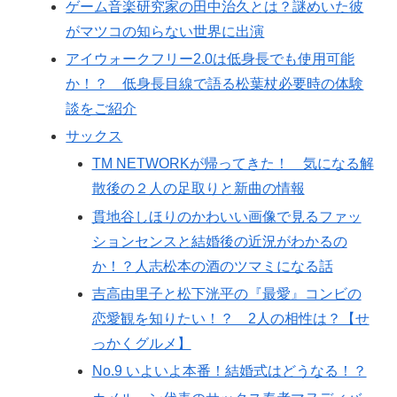
ゲーム音楽研究家の田中治久とは？謎めいた彼
がマツコの知らない世界に出演
アイウォークフリー2.0は低身長でも使用可能
か！？ 低身長目線で語る松葉杖必要時の体験
談をご紹介
サックス
TM NETWORKが帰ってきた！ 気になる解
散後の２人の足取りと新曲の情報
貫地谷しほりのかわいい画像で見るファッ
ションセンスと結婚後の近況がわかるの
か！？人志松本の酒のツマミになる話
吉高由里子と松下洸平の『最愛』コンビの
恋愛観を知りたい！？ 2人の相性は？【せ
っかくグルメ】
No.9 いよいよ本番！結婚式はどうなる！？