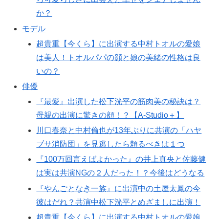
か？
モデル
超貴重【今くら】に出演する中村トオルの愛娘
は美人！トオルパパの顔と娘の美緒の性格は良
いの？
俳優
『最愛』出演した松下洸平の筋肉美の秘訣は？
母親の出演に驚きの顔！？【A-Studio＋】
川口春奈と中村倫也が13年ぶりに共演の「ハヤ
ブサ消防団」を見逃したら頼るべきは１つ
『100万回言えばよかった』の井上真央と佐藤健
は実は共演NGの２人だった！？今後はどうなる
『やんごとなき一族』に出演中の土屋太鳳の今
彼はだれ？共演中松下洸平とめざましに出演！
超貴重【今くら】に出演する中村トオルの愛娘