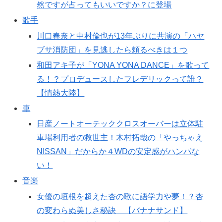
然ですが占ってもいいですか？に登場
歌手
川口春奈と中村倫也が13年ぶりに共演の「ハヤ
ブサ消防団」を見逃したら頼るべきは１つ
和田アキ子が「YONA YONA DANCE」を歌って
る！？プロデュースしたフレデリックって誰？
【情熱大陸】
車
日産ノートオーテッククロスオーバーは立体駐
車場利用者の救世主！木村拓哉の「やっちゃえ
NISSAN」だからか４WDの安定感がハンパな
い！
音楽
女優の垣根を超えた杏の歌に語学力や夢！？杏
の変わらぬ美しさ秘訣 【バナナサンド】