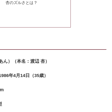
！ 杏のズルさとは？
あん）（本名：渡辺 杏）
986年4月14日（35歳）
cm
型