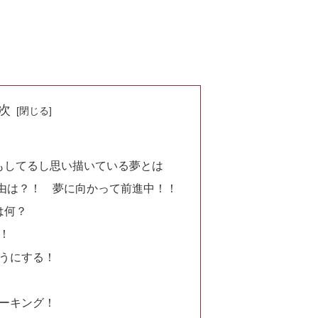
次
もしてるし思い描いている夢とは
由は？！ 夢に向かって前進中！！
は何？
！
ようにする！
ォーキング！