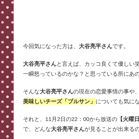
今回気になった方は、
大谷亮平さん
です。
大谷亮平さん
と言えば、カッコ良くて優しい
一瞬怒っているのかな？と思っている所にあ
そんな
大谷亮平さん
の現在の恋愛事情の事や
美味しいチーズ「ブルサン」
についても気に
それと、11月2日の22：00から放送の
【火曜
で、どんな
大谷亮平さん
が見ることが出来る