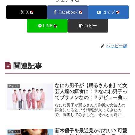
X
Facebook
はてブ
LINE
コピー
ハッピー嫁
関連記事
なにわ男子が【踊るさんま】で女
アイドル
芸人達の餌食に！？なにわ男子っ
てブサメンなの！？デビュー曲に
強敵出現
なにわ男子が踊るさんま御殿で女芸人の
餌食になるという情報が入ってきたの
で、調査してみました。それと同時にな
にわ男子がブサメンなのではないかとい
う情報を元にランキング形式にしてみま
した。最近デビュー曲を出したばかりの
新木優子を最近見かけない？可愛
アイドル
強敵とは誰か！？調査してみました。