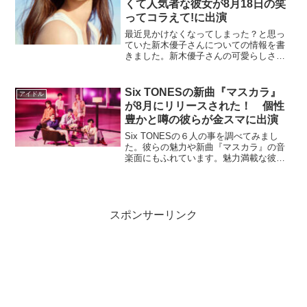
くて人気者な彼女が8月18日の笑
ってコラえて!に出演
最近見かけなくなってしまった？と思っ
ていた新木優子さんについての情報を書
きました。新木優子さんの可愛らしさの
魅力や笑ってコラえて！の出演に関して
の事を書きました。
Six TONESの新曲『マスカラ』
アイドル
が8月にリリースされた！ 個性
豊かと噂の彼らが金スマに出演
Six TONESの６人の事を調べてみまし
た。彼らの魅力や新曲『マスカラ』の音
楽面にもふれています。魅力満載な彼ら
Six TONESが金スマに登場する事を書き
ました。
スポンサーリンク