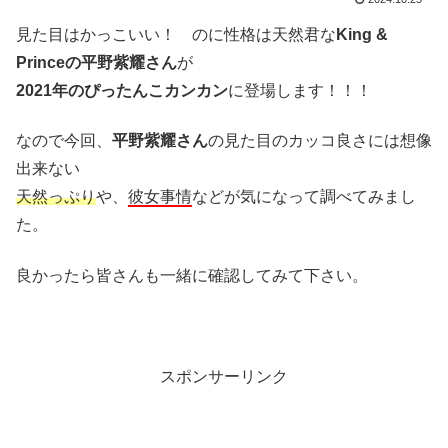
見た目はかっこいい！ のに性格は天然君な
King &
Princeの平野紫耀さん
が
2021年のぴったんこカンカン
に登場します！！！
なので今回、
平野紫耀さん
の見た目のカッコ良さには想像
出来ない
天然っぷり
や、
彼女事情
などが気になって調べてみまし
た。
良かったら皆さんも一緒に確認してみて下さい。
スポンサーリンク