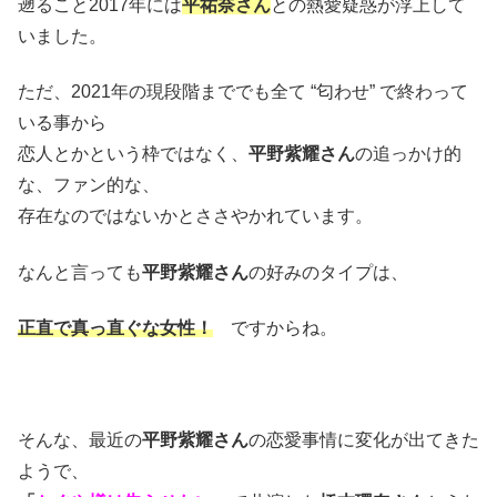
遡ること2017年には
平祐奈さん
との熱愛疑惑が浮上して
いました。
ただ、2021年の現段階まででも全て “匂わせ” で終わって
いる事から
恋人とかという枠ではなく、
平野紫耀さん
の追っかけ的
な、ファン的な、
存在なのではないかとささやかれています。
なんと言っても
平野紫耀さん
の好みのタイプは、
正直で真っ直ぐな女性！
ですからね。
そんな、最近の
平野紫耀さん
の恋愛事情に変化が出てきた
ようで、