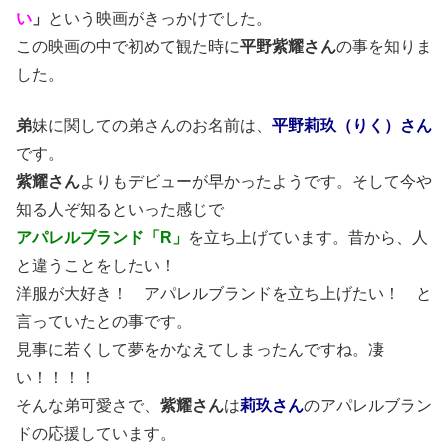
い
」
という映画がきっかけでした。
この映画の中で初めて観た時に
平野紫耀さん
の事を知りま
した。
弟
妹に関しての弟さんのお名前は、
平野莉玖（りく）さん
です。
紫耀さん
よりもデビューが早かったようです。そして今や
知る人ぞ知るといった感じで
アパレルブランド「R」
を立ち上げています。昔から、人
と違うことをしたい！
洋服が大好き！ アパレルブランドを立ち上げたい！ と
言っていたとの事です。
見事に若くして夢をかなえてしまったんですね。凄
い！！！！
そんな弟可愛さで、
紫耀さん
は
莉玖さん
のアパレルブラン
ドの応援しています。