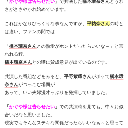
「
かぐや様は告らせたい
」
で共演した
橋本環奈さん
とうわ
さがささやかれ始めています。
これはかなりびっくりな事なんですが、
平祐奈さん
の時と
は違い、ファンの間では
「
橋本環奈さん
との熱愛がホントだったらいいな～」と言
われる程、
橋本環奈さん
との噂に賛成意見が出ているのです。
共演した番組などをみると、
平野紫耀さん
がボケて
橋本環
奈さん
がつっこむ場面が
あって、いい夫婦漫才っぷりを発揮していました。
「
かぐや様は告らせたい
」
での共演時を見ても、中々お似
合いだなと思いました。
現実でもそんなステキな関係だったらいいなぁ～と思って