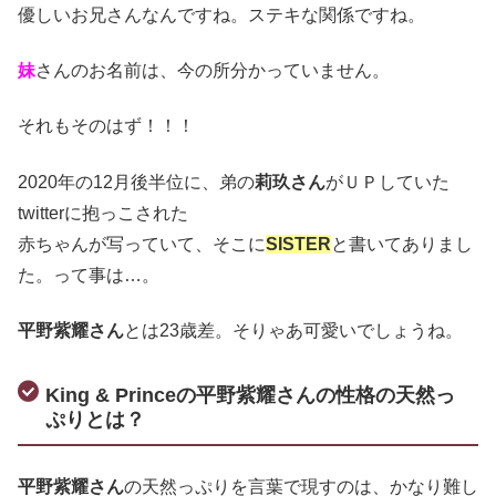
優しいお兄さんなんですね。ステキな関係ですね。
妹
さんのお名前は、今の所分かっていません。
それもそのはず！！！
2020年の12月後半位に、弟の
莉玖さん
がＵＰしていた
twitterに抱っこされた
赤ちゃんが写っていて、そこに
SISTER
と書いてありまし
た。って事は…。
平野紫耀さん
とは23歳差。そりゃあ可愛いでしょうね。
King & Princeの平野紫耀さんの性格の天然っ
ぷりとは？
平野紫耀さん
の天然っぷりを言葉で現すのは、かなり難し