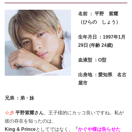
名前 ： 平野 紫耀
（ひらの しょう
）
生年月日 ：1997年1月
29日 (年齢 24歳)
血液型 ：O型
出身地 ：愛知県 名古
屋市
兄弟 ：弟・妹
☆彡
平野紫耀さん
、王子様的にカッコ良いですね。私が
彼の存在を知ったのは、
King & Prince
としてではなく、
「
かぐや様は告らせた